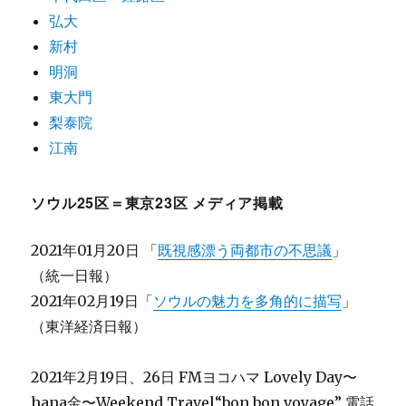
弘大
新村
明洞
東大門
梨泰院
江南
ソウル25区＝東京23区 メディア掲載
2021年01月20日 「
既視感漂う両都市の不思議
」
（統一日報）
2021年02月19日「
ソウルの魅力を多角的に描写
」
（東洋経済日報）
2021年2月19日、26日 FMヨコハマ Lovely Day〜
hana金〜Weekend Travel“bon bon voyage” 電話