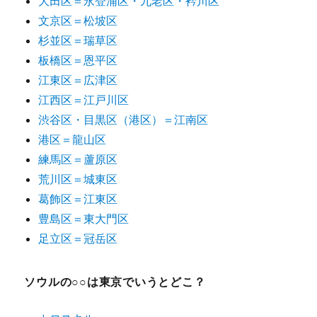
大田区＝永登浦区・九老区・衿川区
文京区＝松坡区
杉並区＝瑞草区
板橋区＝恩平区
江東区＝広津区
江西区＝江戸川区
渋谷区・目黒区（港区）＝江南区
港区＝龍山区
練馬区＝蘆原区
荒川区＝城東区
葛飾区＝江東区
豊島区＝東大門区
足立区＝冠岳区
ソウルの○○は東京でいうとどこ？