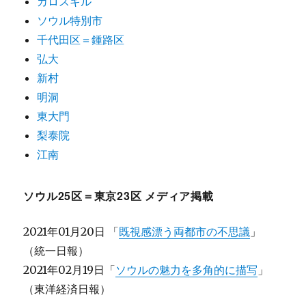
カロスキル
ソウル特別市
千代田区＝鍾路区
弘大
新村
明洞
東大門
梨泰院
江南
ソウル25区＝東京23区 メディア掲載
2021年01月20日 「
既視感漂う両都市の不思議
」
（統一日報）
2021年02月19日「
ソウルの魅力を多角的に描写
」
（東洋経済日報）